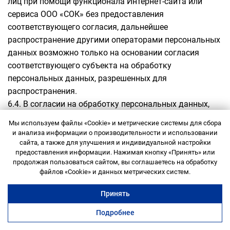
лиц при помощи функционала Интернет-сайта или
сервиса ООО «СОК» без предоставления
соответствующего согласия, дальнейшее
распространение другими операторами персональных
данных возможно только на основании согласия
соответствующего субъекта на обработку
персональных данных, разрешенных для
распространения.
6.4. В согласии на обработку персональных данных,
разрешенных субъектом персональных данных для
Мы используем файлы «Cookie» и метрические системы для сбора
распространения, субъект персональных данных
и анализа информации о производительности и использовании
вправе установить запреты на передачу (кроме
сайта, а также для улучшения и индивидуальной настройки
предоставления информации. Нажимая кнопку «Принять» или
предоставления доступа) этих персональных данных
продолжая пользоваться сайтом, вы соглашаетесь на обработку
оператором неограниченному кругу лиц, а также
Служба поддержки
файлов «Cookie» и данных метрических систем.
запреты на обработку или условия обработки (кроме
получения доступа) этих персональных данных
Принять
неограниченным кругом лиц.
Подробнее
офисы
коворкинг
переговорные
ещё
7. Порядок взаимодействия с