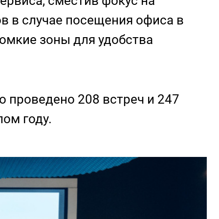
ервиса, сместив фокус на
ов в случае посещения офиса в
омкие зоны для удобства
ло проведено 208 встреч и 247
лом году.