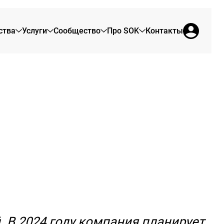
ства
Услуги
Сообщество
Про SOK
Контакты
Пушкин
О нас
Сервисные офисы
Программа лояльности
Брендовая продукция
Офис на 1 день
Сотрудникам
Отзывы резидентов
Коворкинг
Новости SOK
Переговорные
Журнал SOK
Акции в SOK
. В 2024 году компания планирует